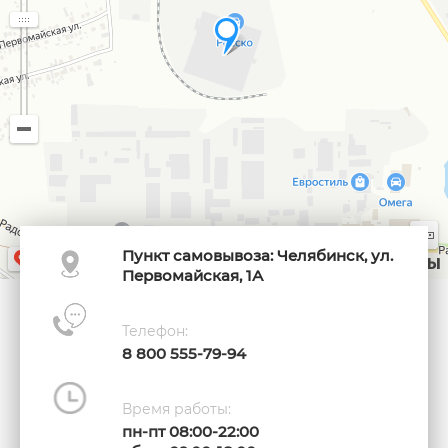
200 м
Пункт самовывоза: Челябинск, ул.
В Карты →
API
Условия использования
Первомайская, 1А
Телефон:
8 800 555-79-94
Время работы:
пн-пт 08:00-22:00