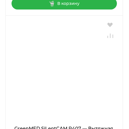
В корзину
GreenMED SiLentCAM R407 — Вытяжная